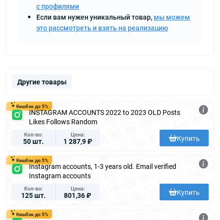
с профилями
Если вам нужен уникальный товар,
мы можем
это рассмотреть и взять на реализацию
Другие товары
Кешбэк до 5%
INSTAGRAM ACCOUNTS 2022 to 2023 OLD Posts
Likes Follows Random
Кол-во
Цена
Купить
50 шт.
1 287,9 ₽
Кешбэк до 5%
Instagram accounts, 1-3 years old. Email verified
Instagram accounts
Кол-во
Цена
Купить
125 шт.
801,36 ₽
Кешбэк до 5%