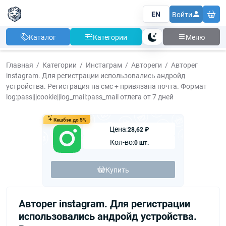
EN
Войти
Каталог
Категории
Меню
Тема
Главная
Категории
Инстаграм
Автореги
Авторег
instagram. Для регистрации использовались андройд
устройства. Регистрация на смс + привязана почта. Формат
log:pass|||cookie||log_mail:pass_mail отлега от 7 дней
Кешбэк до 5%
Цена:
28,62 ₽
Кол-во:
0 шт.
Купить
Авторег instagram. Для регистрации
использовались андройд устройства.