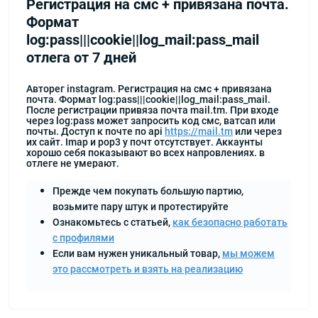
Регистрация на смс + привязана почта.
Формат
log:pass|||cookie||log_mail:pass_mail
отлега от 7 дней
Авторег instagram. Регистрация на смс + привязана
почта. Формат log:pass|||cookie||log_mail:pass_mail.
После регистрации привяза почта mail.tm. При входе
через log:pass может запросить код смс, ватсап или
почты. Доступ к почте по api
https://mail.tm
или через
их сайт. Imap и pop3 у почт отсутствует. Аккаунты
хорошо себя показывают во всех напровлениях. в
отлеге не умерают.
Прежде чем покупать большую партию,
возьмите пару штук и протестируйте
Ознакомьтесь с статьей,
как безопасно работать
с профилями
Если вам нужен уникальный товар,
мы можем
это рассмотреть и взять на реализацию