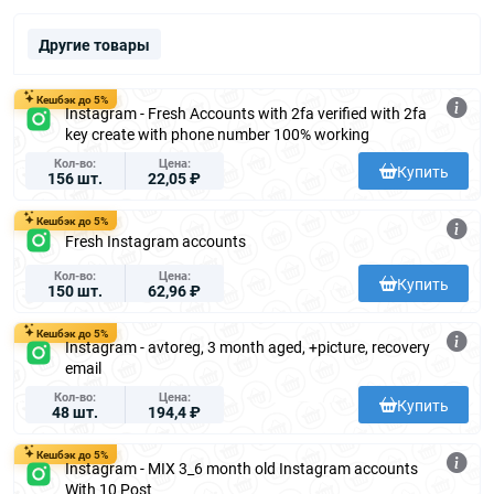
Другие товары
Кешбэк до 5%
Instagram - Fresh Accounts with 2fa verified with 2fa
key create with phone number 100% working
Кол-во
Цена
Купить
156 шт.
22,05 ₽
Кешбэк до 5%
Fresh Instagram accounts
Кол-во
Цена
Купить
150 шт.
62,96 ₽
Кешбэк до 5%
Instagram - avtoreg, 3 month aged, +picture, recovery
email
Кол-во
Цена
Купить
48 шт.
194,4 ₽
Кешбэк до 5%
Instagram - MIX 3_6 month old Instagram accounts
With 10 Post