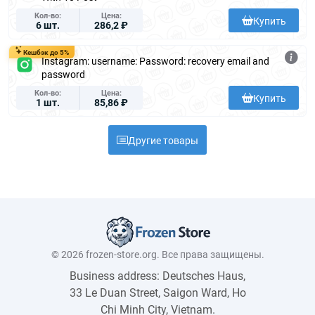
Кол-во
Цена
Купить
6 шт.
286,2 ₽
Кешбэк до 5%
Instagram: username: Password: recovery email and
password
Кол-во
Цена
Купить
1 шт.
85,86 ₽
Другие товары
© 2026 frozen-store.org. Все права защищены.
Business address: Deutsches Haus,
33 Le Duan Street, Saigon Ward, Ho
Chi Minh City, Vietnam.